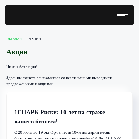
ГЛАВНАЯ
|
АКЦИИ
Программы 1С
Акции
Отраслевые решения
Услуги
Ни дня без акции!
Торговое оборудование
Здесь вы можете ознакомиться со всеми нашими выгодными
предложениями и акциями.
Web-разработка
Проекты
Новости
1СПАРК Риски: 10 лет на страже
Акции
вашего бизнеса!
Прайс-лист
О компании
С 20 июля по 19 октября в честь 10-летия дарим месяц
бесплатного доступа к акционному тарифу «10 Лет 1СПАРК