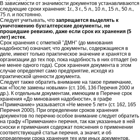
В зависимости от значимости документов устанавливаются
следующие сроки хранения: 1г., 3 г., 5 л., 10 л., 15 л., 50 л.,
75 л. и постоянно.
Следует учитывать, что
запрещается выделять к
уничтожению бухгалтерские документы, не
прошедшие ревизию, даже если срок их хранения (5
лет) истек
.
Срок хранения с отметкой "ДМН" (до минования
надобности) означает, что документы, содержащиеся в
деле, имеют только практическое значение и хранятся в
организации до тех пор, пока надобность в них отпадет (но
не менее одного года). Срок хранения документа в этом
случае определяет само предприятие, исходя из
практической ценности документа.
Следует также обратить внимание на такое примечание,
как «После замены новыми» (ст. 10б, 13б Перечня 2000 и
др.). К отдельным документам, имеющим в Перечне срок
хранения «До минования надобности», в графе
«Примечание» указывается «Не менее 5 лет» (ст. 162, 165
Перечня 2000). При определении сроков хранения
документов по перечню особое внимание следует обратить
на графу «Примечание» перечня, так как указанные в ней
сноски и примечания содержат пояснения о применении
соответствующей статьи перечня, а значит, и об
определении срока хранения тех или иных документов.