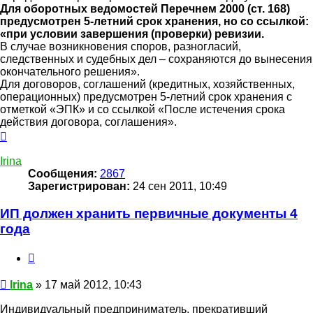
Для оборотных ведомостей Перечнем 2000 (ст. 168)
предусмотрен 5-летний срок хранения, но со ссылкой:
«при условии завершения (проверки) ревизии.
В случае возникновения споров, разногласий,
следственных и судебных дел – сохраняются до вынесения
окончательного решения».
Для договоров, соглашений (кредитных, хозяйственных,
операционных) предусмотрен 5-летний срок хранения с
отметкой «ЭПК» и со ссылкой «После истечения срока
действия договора, соглашения».
Вернуться
к
началу
Irina
Сообщения:
2867
Зарегистрирован:
24 сен 2011, 10:49
ИП должен хранить первичные документы 4
года
Цитата
Сообщение
Irina
»
17 май 2012, 10:43
Индивидуальный предприниматель, прекративший