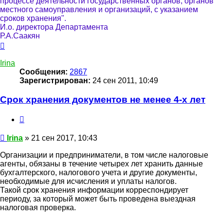
процессе деятельности государственных органов, органов
местного самоуправления и организаций, с указанием
сроков хранения".
И.о. директора Департамента
Р.А.Саакян
Вернуться
к
началу
Irina
Сообщения:
2867
Зарегистрирован:
24 сен 2011, 10:49
Срок хранения документов не менее 4-х лет
Цитата
Сообщение
Irina
»
21 сен 2017, 10:43
Организации и предприниматели, в том числе налоговые
агенты, обязаны в течение четырех лет хранить данные
бухгалтерского, налогового учета и другие документы,
необходимые для исчисления и уплаты налогов.
Такой срок хранения информации корреспондирует
периоду, за который может быть проведена выездная
налоговая проверка.