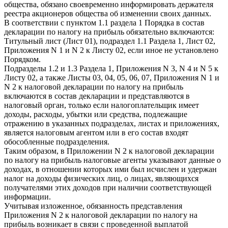
общества, обязано своевременно информировать держателя
реестра акционеров общества об изменении своих данных.
В соответствии с пунктом 1.1 раздела 1 Порядка в состав
декларации по налогу на прибыль обязательно включаются:
Титульный лист (Лист 01), подраздел 1.1 Раздела 1, Лист 02,
Приложения N 1 и N 2 к Листу 02, если иное не установлено
Порядком.
Подразделы 1.2 и 1.3 Раздела 1, Приложения N 3, N 4 и N 5 к
Листу 02, а также Листы 03, 04, 05, 06, 07, Приложения N 1 и
N 2 к налоговой декларации по налогу на прибыль
включаются в состав декларации и представляются в
налоговый орган, только если налогоплательщик имеет
доходы, расходы, убытки или средства, подлежащие
отражению в указанных подразделах, листах и приложениях,
является налоговым агентом или в его состав входят
обособленные подразделения.
Таким образом, в Приложении N 2 к налоговой декларации
по налогу на прибыль налоговые агенты указывают данные о
доходах, в отношении которых ими был исчислен и удержан
налог на доходы физических лиц, о лицах, являющихся
получателями этих доходов при наличии соответствующей
информации.
Учитывая изложенное, обязанность представления
Приложения N 2 к налоговой декларации по налогу на
прибыль возникает в связи с проведенной выплатой