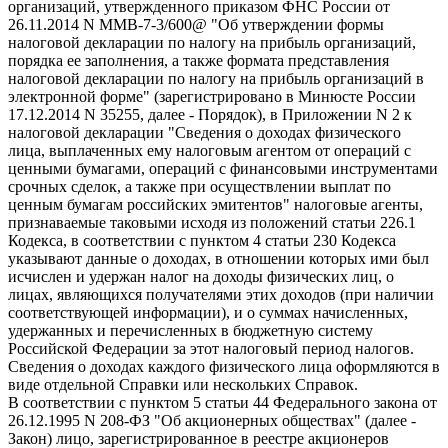
организаций, утвержденного приказом ФНС России от
26.11.2014 N ММВ-7-3/600@ "Об утверждении формы
налоговой декларации по налогу на прибыль организаций,
порядка ее заполнения, а также формата представления
налоговой декларации по налогу на прибыль организаций в
электронной форме" (зарегистрировано в Минюсте России
17.12.2014 N 35255, далее - Порядок), в Приложении N 2 к
налоговой декларации "Сведения о доходах физического
лица, выплаченных ему налоговым агентом от операций с
ценными бумагами, операций с финансовыми инструментами
срочных сделок, а также при осуществлении выплат по
ценным бумагам российских эмитентов" налоговые агенты,
признаваемые таковыми исходя из положений статьи 226.1
Кодекса, в соответствии с пунктом 4 статьи 230 Кодекса
указывают данные о доходах, в отношении которых ими был
исчислен и удержан налог на доходы физических лиц, о
лицах, являющихся получателями этих доходов (при наличии
соответствующей информации), и о суммах начисленных,
удержанных и перечисленных в бюджетную систему
Российской Федерации за этот налоговый период налогов.
Сведения о доходах каждого физического лица оформляются в
виде отдельной Справки или нескольких Справок.
В соответствии с пунктом 5 статьи 44 Федерального закона от
26.12.1995 N 208-ФЗ "Об акционерных обществах" (далее -
Закон) лицо, зарегистрированное в реестре акционеров