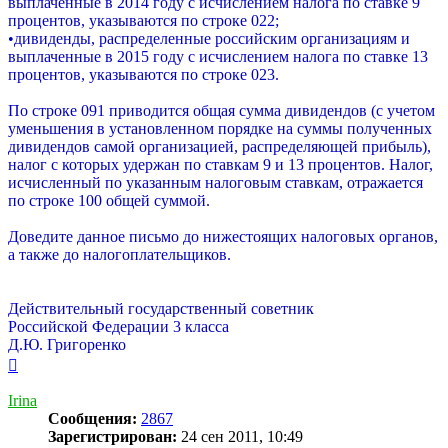
выплаченные в 2014 году с исчислением налога по ставке 9
процентов, указываются по строке 022;
•дивиденды, распределенные российским организациям и
выплаченные в 2015 году с исчислением налога по ставке 13
процентов, указываются по строке 023.
По строке 091 приводится общая сумма дивидендов (с учетом
уменьшения в установленном порядке на суммы полученных
дивидендов самой организацией, распределяющей прибыль),
налог с которых удержан по ставкам 9 и 13 процентов. Налог,
исчисленный по указанным налоговым ставкам, отражается
по строке 100 общей суммой.
Доведите данное письмо до нижестоящих налоговых органов,
а также до налогоплательщиков.
Действительный государственный советник
Российской Федерации 3 класса
Д.Ю. Григоренко
Вернуться
к
началу
Irina
Сообщения:
2867
Зарегистрирован:
24 сен 2011, 10:49