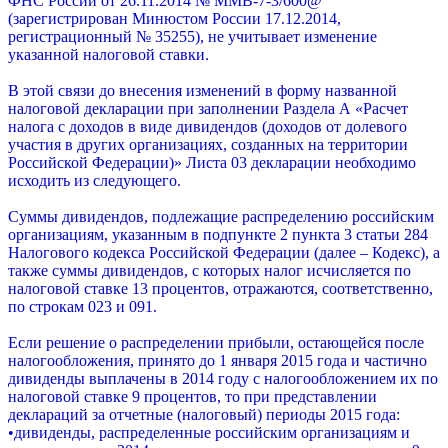
ФНС России от 26.11.2014 № ММВ-7-3/600@
(зарегистрирован Минюстом России 17.12.2014,
регистрационный № 35255), не учитывает изменение
указанной налоговой ставки.
В этой связи до внесения изменений в форму названной
налоговой декларации при заполнении Раздела А «Расчет
налога с доходов в виде дивидендов (доходов от долевого
участия в других организациях, созданных на территории
Российской Федерации)» Листа 03 декларации необходимо
исходить из следующего.
Суммы дивидендов, подлежащие распределению российским
организациям, указанным в подпункте 2 пункта 3 статьи 284
Налогового кодекса Российской Федерации (далее – Кодекс), а
также суммы дивидендов, с которых налог исчисляется по
налоговой ставке 13 процентов, отражаются, соответственно,
по строкам 023 и 091.
Если решение о распределении прибыли, остающейся после
налогообложения, принято до 1 января 2015 года и частично
дивиденды выплачены в 2014 году с налогообложением их по
налоговой ставке 9 процентов, то при представлении
деклараций за отчетные (налоговый) периоды 2015 года:
•дивиденды, распределенные российским организациям и