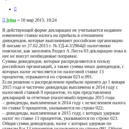
Цитата
Сообщение
Irina
»
10 мар 2015, 10:24
В действующей форме декларации не учитывается недавнее
изменение ставки налога на прибыль в отношении
дивидендов, которые выплачивают российские организации.
В письме от 27.02.2015 г. № ГД-4-3/2964@ налоговики
пояснили, как заполнять Раздел А Листа 03 декларации пока в
нее не внесут необходимые поправки.
Суммы дивидендов, которые распределяются в пользу
российских организаций, а также суммы иных дивидендов, с
которых налог исчисляется по налоговой ставке 13
процентов, отражаются по строкам 023 и 091.
Если решение о распределении прибыли принято до 1 января
2015 года и частично дивиденды выплачены в 2014 году с
налоговой ставкой 9 процентов, то при представлении
деклараций за отчетные (налоговый) периоды 2015 года:
– дивиденды, выплаченные в 2014 году с исчислением налога
по ставке 9 процентов, указываются по строке 022;
– дивиденды, выплаченные в 2015 году, с которых удержан
налог по ставке 13 процентов, указываются по строке 023.
Общая сумма дивидендов, налог с которых удержан по
ставкам 9 и 13 процентов указывается по строке 091. Общая