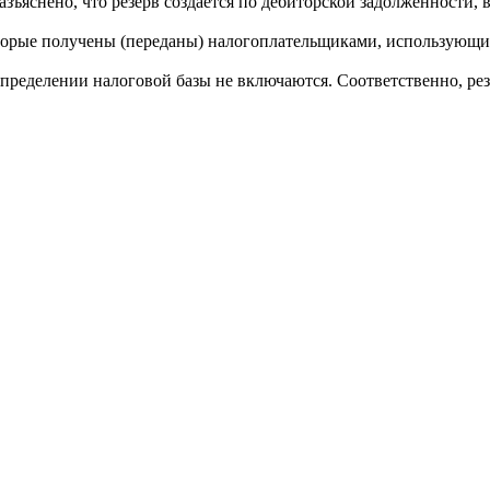
азъяснено, что резерв создается по дебиторской задолженности,
которые получены (переданы) налогоплательщиками, использующи
ри определении налоговой базы не включаются. Соответственно, 