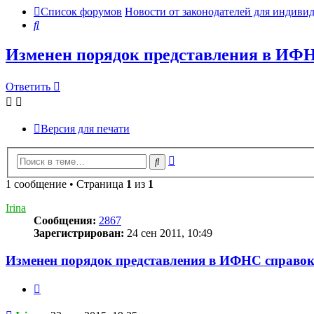
Список форумов
Новости от законодателей для индив
Поиск
Изменен порядок представления в ИФ
Ответить
Версия для печати
Расширенный
Поиск
поиск
1 сообщение • Страница
1
из
1
Irina
Сообщения:
2867
Зарегистрирован:
24 сен 2011, 10:49
Изменен порядок представления в ИФНС справо
Цитата
Сообщение