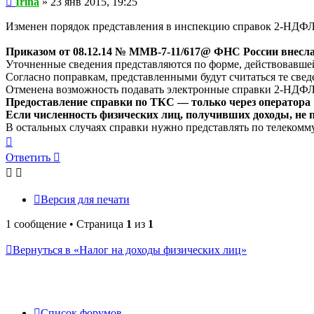
Irina
»
23 янв 2015, 19:25
Изменен порядок представления в инспекцию справок 2-НДФ
Приказом от 08.12.14 № ММВ-7-11/617@ ФНС России внесла
Уточненные сведения представляются по форме, действовавшей
Согласно поправкам, представленными будут считаться те све
Отменена возможность подавать электронные справки 2-НДФЛ
Предоставление справки по ТКС — только через оператора
Если численность физических лиц, получивших доходы, не 
В остальных случаях справки нужно представлять по телекомм
Вернуться
к
Ответить
началу
Версия для печати
1 сообщение • Страница
1
из
1
Вернуться в «Налог на доходы физических лиц»
Список форумов