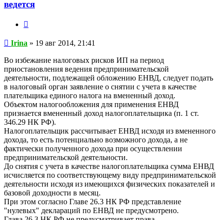
ведется
Цитата
Сообщение
Irina
»
19 авг 2014, 21:41
Во избежание налоговых рисков ИП на период
приостановления ведения предпринимательской
деятельности, подлежащей обложению ЕНВД, следует подать
в налоговый орган заявление о снятии с учета в качестве
плательщика единого налога на вмененный доход.
Объектом налогообложения для применения ЕНВД
признается вмененный доход налогоплательщика (п. 1 ст.
346.29 НК РФ).
Налогоплательщик рассчитывает ЕНВД исходя из вмененного
дохода, то есть потенциально возможного дохода, а не
фактически полученного дохода при осуществлении
предпринимательской деятельности.
До снятия с учета в качестве налогоплательщика сумма ЕНВД
исчисляется по соответствующему виду предпринимательской
деятельности исходя из имеющихся физических показателей и
базовой доходности в месяц.
При этом согласно Главе 26.3 НК РФ представление
"нулевых" деклараций по ЕНВД не предусмотрено.
Глава 26.3 НК РФ не предусматривает права