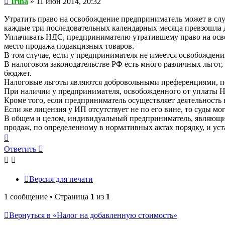
Irina
»
11 июн 2014, 20:32
Утратить право на освобождение предприниматель может в слу
каждые три последовательных календарных месяца превзошла 
Уплачивать НДС, предпринимателю утратившему право на освоб
место продажа подакцизных товаров.
В том случае, если у предпринимателя не имеется освобождени
В налоговом законодательстве РФ есть много различных льго
бюджет.
Налоговые льготы являются добровольными преференциями, п
При наличии у предпринимателя, освобожденного от уплаты НД
Кроме того, если предприниматель осуществляет деятельность
Если же лицензия у ИП отсутствует не по его вине, то суды м
В общем и целом, индивидуальный предприниматель, являющий
продаж, по определенному в нормативных актах порядку, и у
Вернуться
к
Ответить
началу
Версия для печати
1 сообщение • Страница
1
из
1
Вернуться в «Налог на добавленную стоимость»