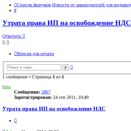
Список форумов
Новости от законодателей для индив
Поиск
Утрата права ИП на освобождение НДС
Ответить
Версия для печати
Расширенный
Поиск
поиск
1 сообщение • Страница
1
из
1
Irina
Сообщения:
2867
Зарегистрирован:
24 сен 2011, 10:49
Утрата права ИП на освобождение НДС
Цитата
Сообщение