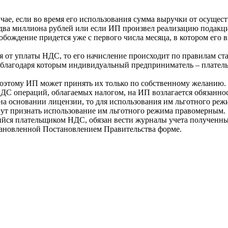
чае, если во время его использования сумма выручки от осущес
два миллиона рублей или если ИП произвел реализацию подакц
ождение придется уже с первого числа месяца, в котором его 
я от уплаты НДС, то его начисление происходит по правилам ст
т, благодаря которым индивидуальный предприниматель – плате
оэтому ИП может принять их только по собственному желанию.
С операций, облагаемых налогом, на ИП возлагается обязаннос
 на основании лицензии, то для использования им льготного ре
огут признать использование им льготного режима правомерным.
ся плательщиком НДС, обязан вести журналы учета полученных
становленной Постановлением Правительства форме.