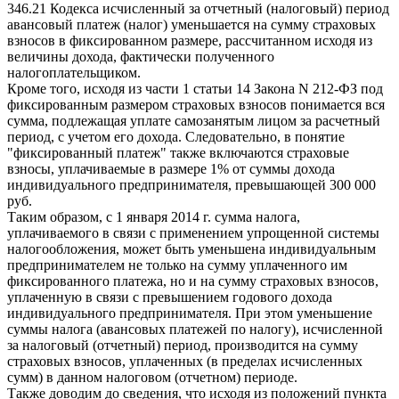
346.21 Кодекса исчисленный за отчетный (налоговый) период
авансовый платеж (налог) уменьшается на сумму страховых
взносов в фиксированном размере, рассчитанном исходя из
величины дохода, фактически полученного
налогоплательщиком.
Кроме того, исходя из части 1 статьи 14 Закона N 212-ФЗ под
фиксированным размером страховых взносов понимается вся
сумма, подлежащая уплате самозанятым лицом за расчетный
период, с учетом его дохода. Следовательно, в понятие
"фиксированный платеж" также включаются страховые
взносы, уплачиваемые в размере 1% от суммы дохода
индивидуального предпринимателя, превышающей 300 000
руб.
Таким образом, с 1 января 2014 г. сумма налога,
уплачиваемого в связи с применением упрощенной системы
налогообложения, может быть уменьшена индивидуальным
предпринимателем не только на сумму уплаченного им
фиксированного платежа, но и на сумму страховых взносов,
уплаченную в связи с превышением годового дохода
индивидуального предпринимателя. При этом уменьшение
суммы налога (авансовых платежей по налогу), исчисленной
за налоговый (отчетный) период, производится на сумму
страховых взносов, уплаченных (в пределах исчисленных
сумм) в данном налоговом (отчетном) периоде.
Также доводим до сведения, что исходя из положений пункта