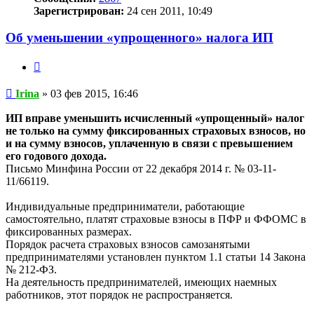
Зарегистрирован:
24 сен 2011, 10:49
Об уменьшении «упрощенного» налога ИП
Цитата
Сообщение
Irina
»
03 фев 2015, 16:46
ИП вправе уменьшить исчисленный «упрощенный» налог
не только на сумму фиксированных страховых взносов, но
и на сумму взносов, уплаченную в связи с превышением
его годового дохода.
Письмо Минфина России от 22 декабря 2014 г. № 03-11-
11/66119.
Индивидуальные предприниматели, работающие
самостоятельно, платят страховые взносы в ПФР и ФФОМС в
фиксированных размерах.
Порядок расчета страховых взносов самозанятыми
предпринимателями установлен пунктом 1.1 статьи 14 Закона
№ 212-ФЗ.
На деятельность предпринимателей, имеющих наемных
работников, этот порядок не распространяется.