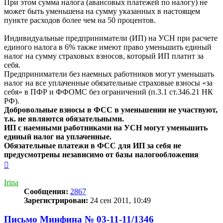
При этом сумма налога (авансовых платежей по налогу) не
может быть уменьшена на сумму указанных в настоящем
пункте расходов более чем на 50 процентов.
Индивидуальные предприниматели (ИП) на УСН при расчете
единого налога в 6% также имеют право уменьшить единый
налог на сумму страховых взносов, который ИП платит за
себя.
Предприниматели без наемных работников могут уменьшать
налог на все уплаченные обязательные страховые взносы «за
себя» в ПФР и ФФОМС без ограничений (п.3.1 ст.346.21 НК
РФ).
Добровольные взносы в ФСС в уменьшении не участвуют,
т.к. не являются обязательными.
ИП с наемными работниками на УСН могут уменьшить
единый налог на уплаченные.
Обязательные платежи в ФСС для ИП за себя не
предусмотрены независимо от базы налогообложения
Вернуться
к
началу
Irina
Сообщения:
2867
Зарегистрирован:
24 сен 2011, 10:49
Письмо Минфина № 03-11-11/1346