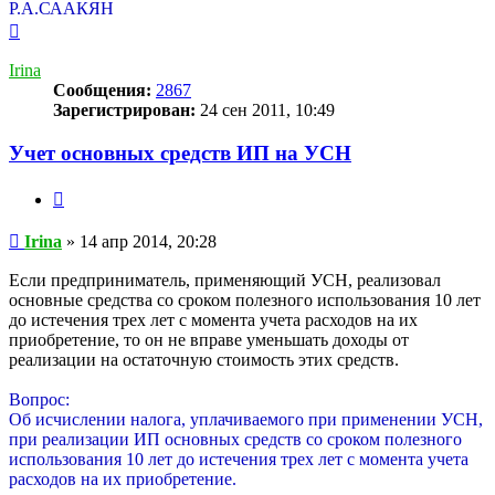
Р.А.СААКЯН
Вернуться
к
началу
Irina
Сообщения:
2867
Зарегистрирован:
24 сен 2011, 10:49
Учет основных средств ИП на УСН
Цитата
Сообщение
Irina
»
14 апр 2014, 20:28
Если предприниматель, применяющий УСН, реализовал
основные средства со сроком полезного использования 10 лет
до истечения трех лет с момента учета расходов на их
приобретение, то он не вправе уменьшать доходы от
реализации на остаточную стоимость этих средств.
Вопрос:
Об исчислении налога, уплачиваемого при применении УСН,
при реализации ИП основных средств со сроком полезного
использования 10 лет до истечения трех лет с момента учета
расходов на их приобретение.