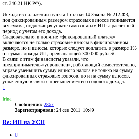
ст. 346.21 НК РФ).
Исходя из положений пункта 1 статьи 14 Закона № 212-ФЗ,
под фиксированным размером страховых взносов понимается
вся сумма, подлежащая уплате самозанятым ИП за расчетный
период с учетом его дохода.
Следовательно, в понятие «фиксированный платеж»
включаются не только страховые взносы в фиксированном
размере, но и взносы, которые следует доплатить в размере 1%
от суммы дохода ИП, превышающей 300 000 рублей.
В связи с этим финансисты указали, что
предприниматель-«упрощенец», работающий самостоятельно,
вправе уменьшить сумму единого налога не только на сумму
фиксированных страховых взносов, но и на сумму взносов,
уплаченную в связи с превышением его годового дохода.
Вернуться
к
началу
Irina
Сообщения:
2867
Зарегистрирован:
24 сен 2011, 10:49
Re: ИП на УСН
Цитата