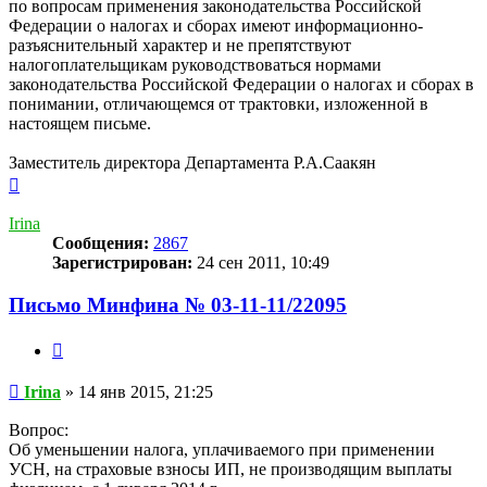
по вопросам применения законодательства Российской
Федерации о налогах и сборах имеют информационно-
разъяснительный характер и не препятствуют
налогоплательщикам руководствоваться нормами
законодательства Российской Федерации о налогах и сборах в
понимании, отличающемся от трактовки, изложенной в
настоящем письме.
Заместитель директора Департамента Р.А.Саакян
Вернуться
к
началу
Irina
Сообщения:
2867
Зарегистрирован:
24 сен 2011, 10:49
Письмо Минфина № 03-11-11/22095
Цитата
Сообщение
Irina
»
14 янв 2015, 21:25
Вопрос:
Об уменьшении налога, уплачиваемого при применении
УСН, на страховые взносы ИП, не производящим выплаты