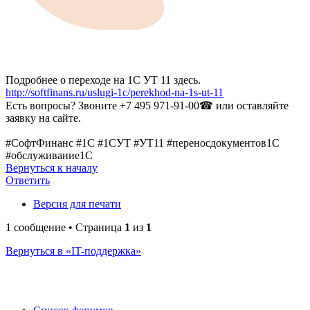
Подробнее о переходе на 1С УТ 11 здесь.
http://softfinans.ru/uslugi-1c/perekhod-na-1s-ut-11
Есть вопросы? Звоните +7 495 971-91-00☎ или оставляйте
заявку на сайте.
#СофтФинанс #1С #1СУТ #УТ11 #переносдокументов1С
#обслуживание1С
Вернуться к началу
Ответить
Версия для печати
1 сообщение • Страница
1
из
1
Вернуться в «IT-поддержка»