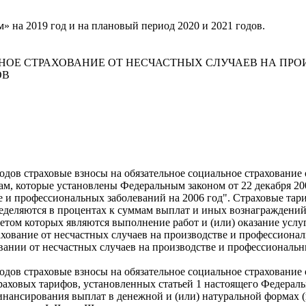
» на 2019 год и на плановый период 2020 и 2021 годов.
ЬНОЕ СТРАХОВАНИЕ ОТ НЕСЧАСТНЫХ СЛУЧАЕВ НА ПР
ОВ
 годов страховые взносы на обязательное социальное страховани
ам, которые установлены Федеральным законом от 22 декабря 20
е и профессиональных заболеваний на 2006 год". Страховые тар
еделяются в процентах к суммам выплат и иных вознаграждений,
ом которых являются выполнение работ и (или) оказание услуг, 
ахование от несчастных случаев на производстве и профессиона
вании от несчастных случаев на производстве и профессиональн
 годов страховые взносы на обязательное социальное страховани
траховых тарифов, установленных статьей 1 настоящего Федера
инансирования выплат в денежной и (или) натуральной формах (