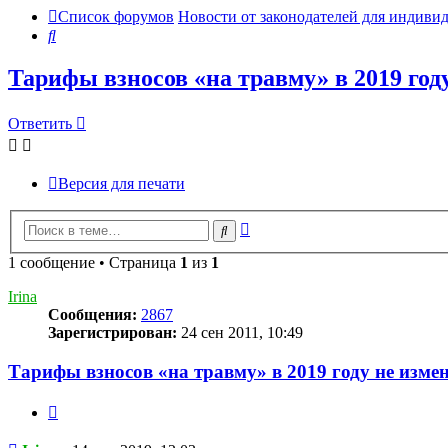
Список форумов
Новости от законодателей для индив
Поиск
Тарифы взносов «на травму» в 2019 год
Ответить
Версия для печати
Расширенный
Поиск
поиск
1 сообщение • Страница
1
из
1
Irina
Сообщения:
2867
Зарегистрирован:
24 сен 2011, 10:49
Тарифы взносов «на травму» в 2019 году не изме
Цитата
Сообщение