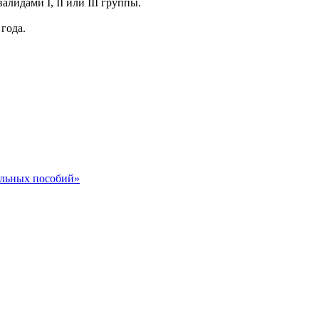
идами I, II или III группы.
года.
альных пособий»