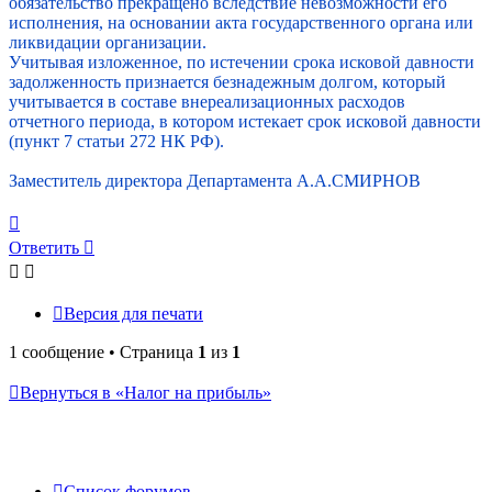
обязательство прекращено вследствие невозможности его
исполнения, на основании акта государственного органа или
ликвидации организации.
Учитывая изложенное, по истечении срока исковой давности
задолженность признается безнадежным долгом, который
учитывается в составе внереализационных расходов
отчетного периода, в котором истекает срок исковой давности
(пункт 7 статьи 272 НК РФ).
Заместитель директора Департамента А.А.СМИРНОВ
Вернуться
к
Ответить
началу
Версия для печати
1 сообщение • Страница
1
из
1
Вернуться в «Налог на прибыль»
Список форумов