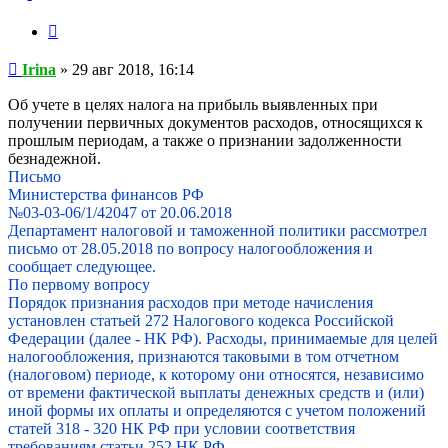
Цитата
Сообщение
Irina
»
29 авг 2018, 16:14
Об учете в целях налога на прибыль выявленных при
получении первичных документов расходов, относящихся к
прошлым периодам, а также о признании задолженности
безнадежной.
Письмо
Министерства финансов РФ
№03-03-06/1/42047 от 20.06.2018
Департамент налоговой и таможенной политики рассмотрел
письмо от 28.05.2018 по вопросу налогообложения и
сообщает следующее.
По первому вопросу
Порядок признания расходов при методе начисления
установлен статьей 272 Налогового кодекса Российской
Федерации (далее - НК РФ). Расходы, принимаемые для целей
налогообложения, признаются таковыми в том отчетном
(налоговом) периоде, к которому они относятся, независимо
от времени фактической выплаты денежных средств и (или)
иной формы их оплаты и определяются с учетом положений
статей 318 - 320 НК РФ при условии соответствия
требованиям статьи 252 НК РФ.