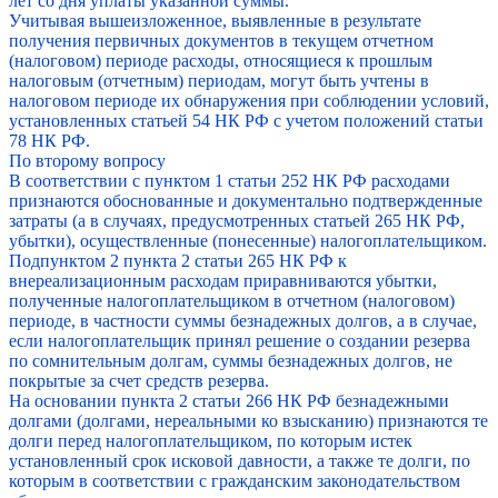
лет со дня уплаты указанной суммы.
Учитывая вышеизложенное, выявленные в результате
получения первичных документов в текущем отчетном
(налоговом) периоде расходы, относящиеся к прошлым
налоговым (отчетным) периодам, могут быть учтены в
налоговом периоде их обнаружения при соблюдении условий,
установленных статьей 54 НК РФ с учетом положений статьи
78 НК РФ.
По второму вопросу
В соответствии с пунктом 1 статьи 252 НК РФ расходами
признаются обоснованные и документально подтвержденные
затраты (а в случаях, предусмотренных статьей 265 НК РФ,
убытки), осуществленные (понесенные) налогоплательщиком.
Подпунктом 2 пункта 2 статьи 265 НК РФ к
внереализационным расходам приравниваются убытки,
полученные налогоплательщиком в отчетном (налоговом)
периоде, в частности суммы безнадежных долгов, а в случае,
если налогоплательщик принял решение о создании резерва
по сомнительным долгам, суммы безнадежных долгов, не
покрытые за счет средств резерва.
На основании пункта 2 статьи 266 НК РФ безнадежными
долгами (долгами, нереальными ко взысканию) признаются те
долги перед налогоплательщиком, по которым истек
установленный срок исковой давности, а также те долги, по
которым в соответствии с гражданским законодательством