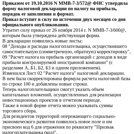
Приказом от 19.10.2016 N ММВ-7-3/572@ ФНС утвердила
форму налоговой декларации по налогу на прибыль,
порядок ее заполнения и формат.
Приказ вступит в силу по истечении двух месяцев со дня
официального опубликования.
Утратит силу приказ от 26 ноября 2014 г. N ММВ-7-3/600@,
которым была утверждена действующая форма.
В декларации появились новые листы:
08 "Доходы и расходы налогоплательщика, осуществившего
самостоятельную (симметричную, обратную) корректировку",
09 "Расчет налога на прибыль организаций с доходов в виде
прибыли контролируемой иностранной компании" (с
разделами А, Б1, Б2, Б3 и одним приложением).
Изменился Лист 02 "Расчет налога" налоговой декларации.
В нем была скорректирована формула расчета налоговой базы
по строке 100 и добавлены новые строки.
Теперь налогоплательщики смогут указать объем
капитальных вложений, осуществленных для реализации
инвестиционных проектов в отчетном периоде.
Также в новой форме отчета можно указывать суммы
торгового сбора.
Для резидентов территорий опережающего социально-
экономического развития появилось новое поле и им
присвоен код 6 для отражения по реквизиту "Признак
налогоплательщика (код)".