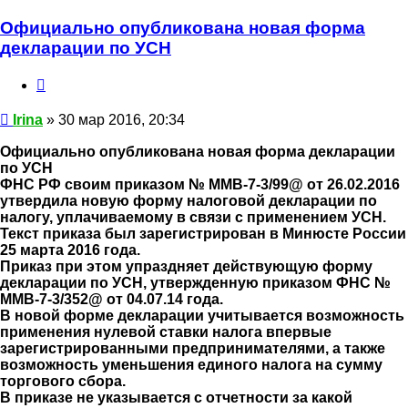
Официально опубликована новая форма
декларации по УСН
Цитата
Сообщение
Irina
»
30 мар 2016, 20:34
Официально опубликована новая форма декларации
по УСН
ФНС РФ своим приказом № ММВ-7-3/99@ от 26.02.2016
утвердила новую форму налоговой декларации по
налогу, уплачиваемому в связи с применением УСН.
Текст приказа был зарегистрирован в Минюсте России
25 марта 2016 года.
Приказ при этом упраздняет действующую форму
декларации по УСН, утвержденную приказом ФНС №
ММВ-7-3/352@ от 04.07.14 года.
В новой форме декларации учитывается возможность
применения нулевой ставки налога впервые
зарегистрированными предпринимателями, а также
возможность уменьшения единого налога на сумму
торгового сбора.
В приказе не указывается с отчетности за какой