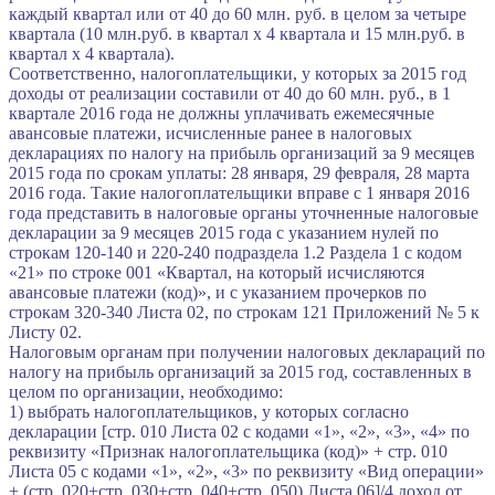
каждый квартал или от 40 до 60 млн. руб. в целом за четыре
квартала (10 млн.руб. в квартал х 4 квартала и 15 млн.руб. в
квартал х 4 квартала).
Соответственно, налогоплательщики, у которых за 2015 год
доходы от реализации составили от 40 до 60 млн. руб., в 1
квартале 2016 года не должны уплачивать ежемесячные
авансовые платежи, исчисленные ранее в налоговых
декларациях по налогу на прибыль организаций за 9 месяцев
2015 года по срокам уплаты: 28 января, 29 февраля, 28 марта
2016 года. Такие налогоплательщики вправе с 1 января 2016
года представить в налоговые органы уточненные налоговые
декларации за 9 месяцев 2015 года с указанием нулей по
строкам 120-140 и 220-240 подраздела 1.2 Раздела 1 с кодом
«21» по строке 001 «Квартал, на который исчисляются
авансовые платежи (код)», и с указанием прочерков по
строкам 320-340 Листа 02, по строкам 121 Приложений № 5 к
Листу 02.
Налоговым органам при получении налоговых деклараций по
налогу на прибыль организаций за 2015 год, составленных в
целом по организации, необходимо:
1) выбрать налогоплательщиков, у которых согласно
декларации [стр. 010 Листа 02 с кодами «1», «2», «3», «4» по
реквизиту «Признак налогоплательщика (код)» + стр. 010
Листа 05 с кодами «1», «2», «3» по реквизиту «Вид операции»
+ (стр. 020+стр. 030+стр. 040+стр. 050) Листа 06]/4 доход от