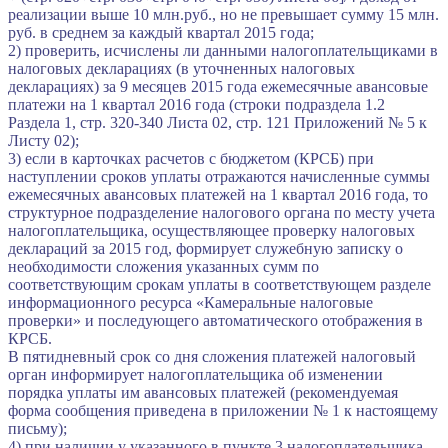
реализации выше 10 млн.руб., но не превышает сумму 15 млн.
руб. в среднем за каждый квартал 2015 года;
2) проверить, исчислены ли данными налогоплательщиками в
налоговых декларациях (в уточненных налоговых
декларациях) за 9 месяцев 2015 года ежемесячные авансовые
платежи на 1 квартал 2016 года (строки подраздела 1.2
Раздела 1, стр. 320-340 Листа 02, стр. 121 Приложений № 5 к
Листу 02);
3) если в карточках расчетов с бюджетом (КРСБ) при
наступлении сроков уплаты отражаются начисленные суммы
ежемесячных авансовых платежей на 1 квартал 2016 года, то
структурное подразделение налогового органа по месту учета
налогоплательщика, осуществляющее проверку налоговых
деклараций за 2015 год, формирует служебную записку о
необходимости сложения указанных сумм по
соответствующим срокам уплаты в соответствующем разделе
информационного ресурса «Камеральные налоговые
проверки» и последующего автоматического отображения в
КРСБ.
В пятидневный срок со дня сложения платежей налоговый
орган информирует налогоплательщика об изменении
порядка уплаты им авансовых платежей (рекомендуемая
форма сообщения приведена в приложении № 1 к настоящему
письму);
4) при наличии у указанного в пункте 3 налогоплательщика