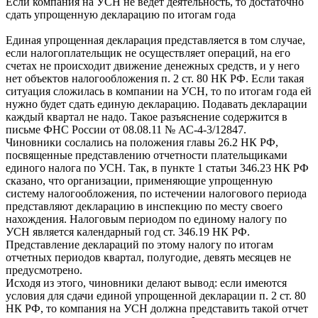
Если компания на УСН не ведет деятельность, то достаточно
сдать упрощенную декларацию по итогам года
Единая упрощенная декларация представляется в том случае,
если налогоплательщик не осуществляет операций, на его
счетах не происходит движение денежных средств, и у него
нет объектов налогообложения п. 2 ст. 80 НК РФ. Если такая
ситуация сложилась в компании на УСН, то по итогам года ей
нужно будет сдать единую декларацию. Подавать декларации
каждый квартал не надо. Такое разъяснение содержится в
письме ФНС России от 08.08.11 № АС-4-3/12847.
Чиновники сослались на положения главы 26.2 НК РФ,
посвященные представлению отчетности плательщиками
единого налога по УСН. Так, в пункте 1 статьи 346.23 НК РФ
сказано, что организации, применяющие упрощенную
систему налогообложения, по истечении налогового периода
представляют декларацию в инспекцию по месту своего
нахождения. Налоговым периодом по единому налогу по
УСН является календарный год ст. 346.19 НК РФ.
Представление деклараций по этому налогу по итогам
отчетных периодов квартал, полугодие, девять месяцев не
предусмотрено.
Исходя из этого, чиновники делают вывод: если имеются
условия для сдачи единой упрощенной декларации п. 2 ст. 80
НК РФ, то компания на УСН должна представить такой отчет