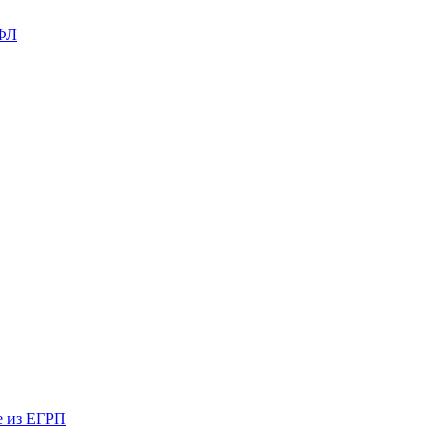
ДФЛ
е из ЕГРП