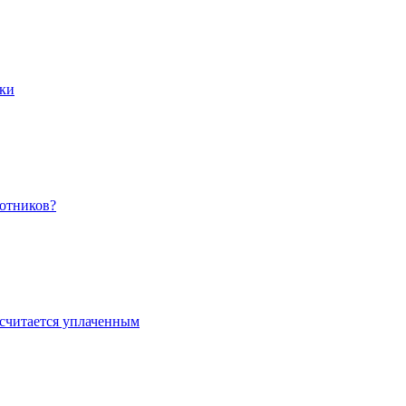
рки
ботников?
считается уплаченным