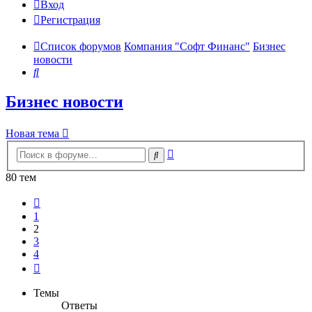
Вход
Регистрация
Список форумов
Компания "Софт Финанс"
Бизнес
новости
Поиск
Бизнес новости
Новая тема
Расширенный
Поиск
поиск
80 тем
Пред.
1
2
3
4
След.
Темы
Ответы