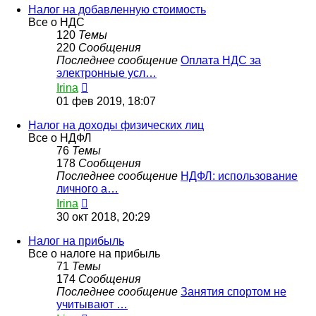
сообщению
Налог на добавленную стоимость
Все о НДС
120
Темы
220
Сообщения
Последнее сообщение
Оплата НДС за
электронные усл…
Перейти
Irina
к
01 фев 2019, 18:07
последнему
сообщению
Налог на доходы физических лиц
Все о НДФЛ
76
Темы
178
Сообщения
Последнее сообщение
НДФЛ: использование
личного а…
Перейти
Irina
к
30 окт 2018, 20:29
последнему
сообщению
Налог на прибыль
Все о налоге на прибыль
71
Темы
174
Сообщения
Последнее сообщение
Занятия спортом не
учитывают …