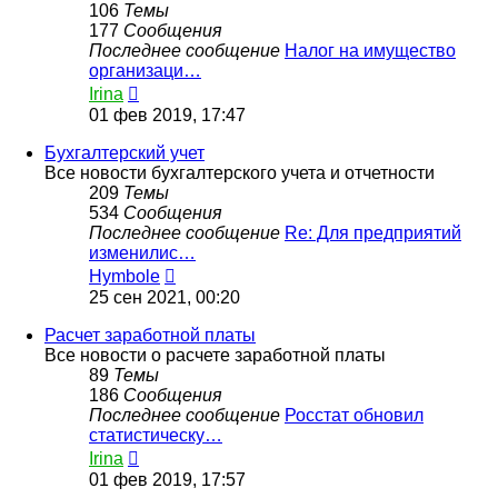
106
Темы
177
Сообщения
Последнее сообщение
Налог на имущество
организаци…
Перейти
Irina
к
01 фев 2019, 17:47
последнему
сообщению
Бухгалтерский учет
Все новости бухгалтерского учета и отчетности
209
Темы
534
Сообщения
Последнее сообщение
Re: Для предприятий
изменилис…
Перейти
Hymbole
к
25 сен 2021, 00:20
последнему
сообщению
Расчет заработной платы
Все новости о расчете заработной платы
89
Темы
186
Сообщения
Последнее сообщение
Росстат обновил
статистическу…
Перейти
Irina
к
01 фев 2019, 17:57
последнему