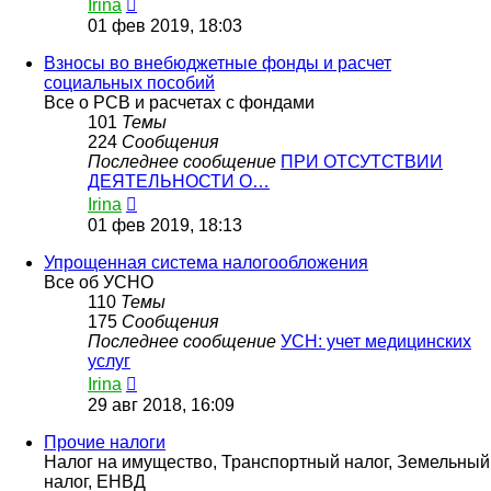
Перейти
Irina
к
01 фев 2019, 18:03
последнему
сообщению
Взносы во внебюджетные фонды и расчет
социальных пособий
Все о РСВ и расчетах с фондами
101
Темы
224
Сообщения
Последнее сообщение
ПРИ ОТСУТСТВИИ
ДЕЯТЕЛЬНОСТИ О…
Перейти
Irina
к
01 фев 2019, 18:13
последнему
сообщению
Упрощенная система налогообложения
Все об УСНО
110
Темы
175
Сообщения
Последнее сообщение
УСН: учет медицинских
услуг
Перейти
Irina
к
29 авг 2018, 16:09
последнему
сообщению
Прочие налоги
Налог на имущество, Транспортный налог, Земельный
налог, ЕНВД