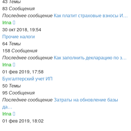
сообщению
43
Темы
83
Сообщения
Последнее сообщение
Как платит страховые взносы И…
Перейти
Irina
к
30 окт 2018, 19:54
последнему
Прочие налоги
сообщению
64
Темы
158
Сообщения
Последнее сообщение
Как заполнить декларацию по з…
Перейти
Irina
к
01 фев 2019, 17:58
последнему
Бухгалтерский учет ИП
сообщению
50
Темы
95
Сообщения
Последнее сообщение
Затраты на обновление базы
да…
Перейти
Irina
к
01 фев 2019, 18:02
последнему