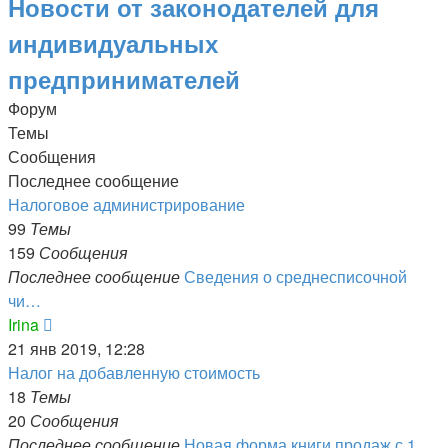
Новости от законодателей для
индивидуальных
предпринимателей
Форум
Темы
Сообщения
Последнее сообщение
Налоговое администрирование
99
Темы
159
Сообщения
Последнее сообщение
Сведения о среднесписочной
чи…
Перейти
Irina
к
21 янв 2019, 12:28
последнему
Налог на добавленную стоимость
сообщению
18
Темы
20
Сообщения
Последнее сообщение
Новая форма книги продаж с 1 …