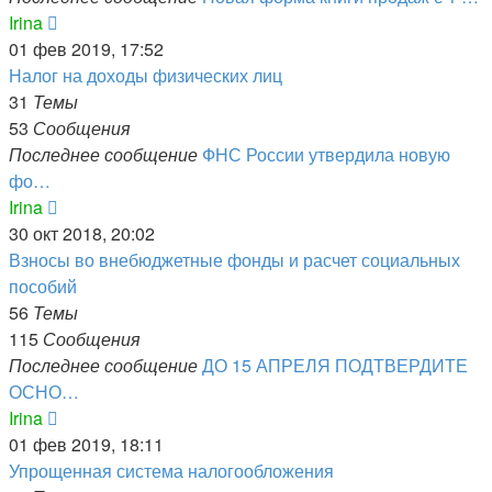
Перейти
Irina
к
01 фев 2019, 17:52
последнему
Налог на доходы физических лиц
сообщению
31
Темы
53
Сообщения
Последнее сообщение
ФНС России утвердила новую
фо…
Перейти
Irina
к
30 окт 2018, 20:02
последнему
Взносы во внебюджетные фонды и расчет социальных
сообщению
пособий
56
Темы
115
Сообщения
Последнее сообщение
ДО 15 АПРЕЛЯ ПОДТВЕРДИТЕ
ОСНО…
Перейти
Irina
к
01 фев 2019, 18:11
последнему
Упрощенная система налогообложения