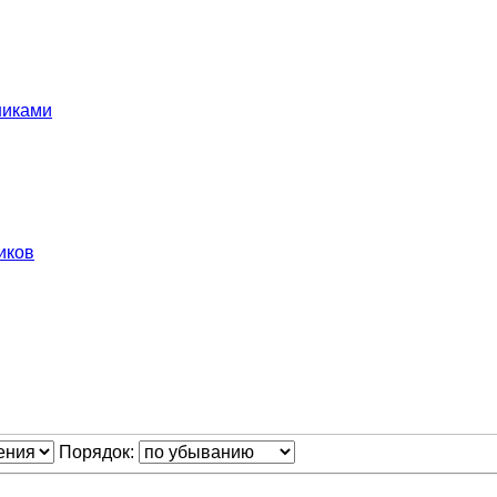
никами
иков
Порядок: