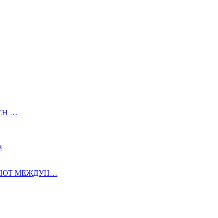
УСН …
в
АЮТ МЕЖДУН…