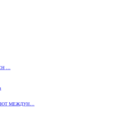
УСН …
в
АЮТ МЕЖДУН…