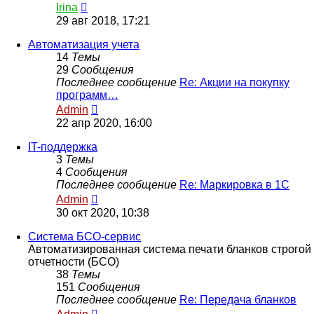
Перейти
Irina
к
29 авг 2018, 17:21
последнему
сообщению
Автоматизация учета
14
Темы
29
Сообщения
Последнее сообщение
Re: Акции на покупку
программ…
Перейти
Admin
к
22 апр 2020, 16:00
последнему
сообщению
IT-поддержка
3
Темы
4
Сообщения
Последнее сообщение
Re: Маркировка в 1С
Перейти
Admin
к
30 окт 2020, 10:38
последнему
сообщению
Система БСО-сервис
Автоматизированная система печати бланков строгой
отчетности (БСО)
38
Темы
151
Сообщения
Последнее сообщение
Re: Передача бланков
Перейти