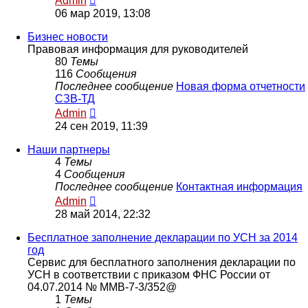
Admin
к
06 мар 2019, 13:08
последнему
сообщению
Бизнес новости
Правовая информация для руководителей
80
Темы
116
Сообщения
Последнее сообщение
Новая форма отчетности
СЗВ-ТД
Перейти
Admin
к
24 сен 2019, 11:39
последнему
сообщению
Наши партнеры
4
Темы
4
Сообщения
Последнее сообщение
Контактная информация
Перейти
Admin
к
28 май 2014, 22:32
последнему
сообщению
Бесплатное заполнение декларации по УСН за 2014
год
Сервис для бесплатного заполнения декларации по
УСН в соответствии с приказом ФНС России от
04.07.2014 № ММВ-7-3/352@
1
Темы