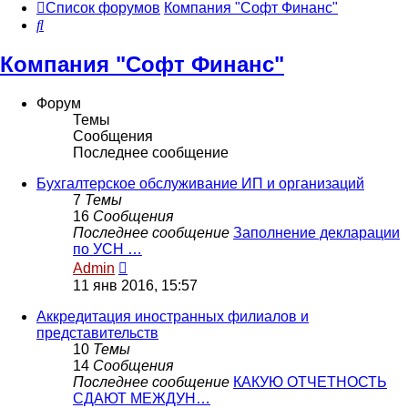
Список форумов
Компания "Софт Финанс"
Поиск
Компания "Софт Финанс"
Форум
Темы
Сообщения
Последнее сообщение
Бухгалтерское обслуживание ИП и организаций
7
Темы
16
Сообщения
Последнее сообщение
Заполнение декларации
по УСН …
Перейти
Admin
к
11 янв 2016, 15:57
последнему
сообщению
Аккредитация иностранных филиалов и
представительств
10
Темы
14
Сообщения
Последнее сообщение
КАКУЮ ОТЧЕТНОСТЬ
СДАЮТ МЕЖДУН…