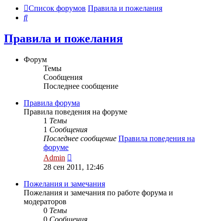
Список форумов
Правила и пожелания
Поиск
Правила и пожелания
Форум
Темы
Сообщения
Последнее сообщение
Правила форума
Правила поведения на форуме
1
Темы
1
Сообщения
Последнее сообщение
Правила поведения на
форуме
Перейти
Admin
к
28 сен 2011, 12:46
последнему
сообщению
Пожелания и замечания
Пожелания и замечания по работе форума и
модераторов
0
Темы
0
Сообщения