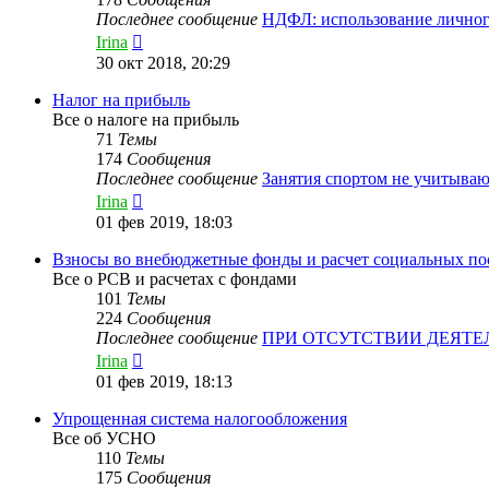
Последнее сообщение
НДФЛ: использование лично
Перейти
Irina
к
30 окт 2018, 20:29
последнему
сообщению
Налог на прибыль
Все о налоге на прибыль
71
Темы
174
Сообщения
Последнее сообщение
Занятия спортом не учитыва
Перейти
Irina
к
01 фев 2019, 18:03
последнему
сообщению
Взносы во внебюджетные фонды и расчет социальных по
Все о РСВ и расчетах с фондами
101
Темы
224
Сообщения
Последнее сообщение
ПРИ ОТСУТСТВИИ ДЕЯТЕ
Перейти
Irina
к
01 фев 2019, 18:13
последнему
сообщению
Упрощенная система налогообложения
Все об УСНО
110
Темы
175
Сообщения