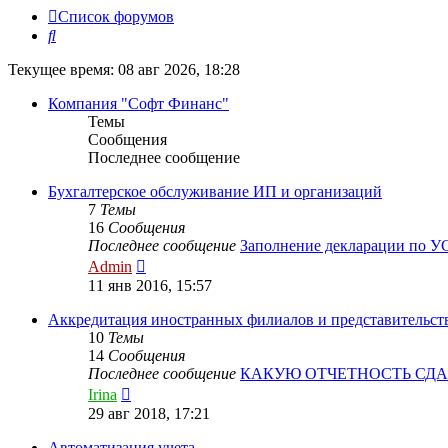
Список форумов
Поиск
Текущее время: 08 авг 2026, 18:28
Компания "Софт Финанс"
Темы
Сообщения
Последнее сообщение
Бухгалтерское обслуживание ИП и организаций
7
Темы
16
Сообщения
Последнее сообщение
Заполнение декларации по 
Перейти
Admin
к
11 янв 2016, 15:57
последнему
сообщению
Аккредитация иностранных филиалов и представительст
10
Темы
14
Сообщения
Последнее сообщение
КАКУЮ ОТЧЕТНОСТЬ СД
Перейти
Irina
к
29 авг 2018, 17:21
последнему
сообщению
Автоматизация учета