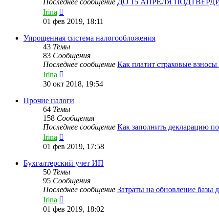
Последнее сообщение
ДО 15 АПРЕЛЯ ПОДТВЕР
Перейти
Irina
к
01 фев 2019, 18:11
последнему
сообщению
Упрощенная система налогообложения
43
Темы
83
Сообщения
Последнее сообщение
Как платит страховые взнос
Перейти
Irina
к
30 окт 2018, 19:54
последнему
сообщению
Прочие налоги
64
Темы
158
Сообщения
Последнее сообщение
Как заполнить декларацию п
Перейти
Irina
к
01 фев 2019, 17:58
последнему
сообщению
Бухгалтерский учет ИП
50
Темы
95
Сообщения
Последнее сообщение
Затраты на обновление базы 
Перейти
Irina
к
01 фев 2019, 18:02
последнему