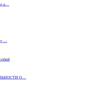
го а…
ют …
собий
ЛЬНОСТИ О…