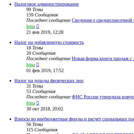
Налоговое администрирование
99
Темы
159
Сообщения
Последнее сообщение
Сведения о среднесписочной
Перейти
Irina
к
21 янв 2019, 12:28
последнему
сообщению
Налог на добавленную стоимость
18
Темы
20
Сообщения
Последнее сообщение
Новая форма книги продаж с
Перейти
Irina
к
01 фев 2019, 17:52
последнему
сообщению
Налог на доходы физических лиц
31
Темы
53
Сообщения
Последнее сообщение
ФНС России утвердила нову
Перейти
Irina
к
30 окт 2018, 20:02
последнему
сообщению
Взносы во внебюджетные фонды и расчет социальных по
56
Темы
115
Сообщения