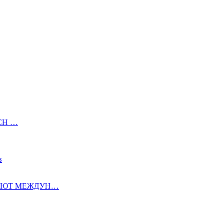
УСН …
в
АЮТ МЕЖДУН…