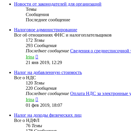
сообщению
Новости от законодателей для организаций
Темы
Сообщения
Последнее сообщение
Налоговое администрирование
Все об отношениях ФНС и налогоплательщиков
172
Темы
293
Сообщения
Последнее сообщение
Сведения о среднесписочной
Перейти
Irina
к
21 янв 2019, 12:29
последнему
сообщению
Налог на добавленную стоимость
Все о НДС
120
Темы
220
Сообщения
Последнее сообщение
Оплата НДС за электронные
Перейти
Irina
к
01 фев 2019, 18:07
последнему
сообщению
Налог на доходы физических лиц
Все о НДФЛ
76
Темы
178
Сообщения