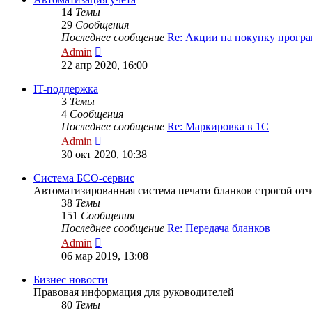
14
Темы
29
Сообщения
Последнее сообщение
Re: Акции на покупку прог
Перейти
Admin
к
22 апр 2020, 16:00
последнему
сообщению
IT-поддержка
3
Темы
4
Сообщения
Последнее сообщение
Re: Маркировка в 1С
Перейти
Admin
к
30 окт 2020, 10:38
последнему
сообщению
Система БСО-сервис
Автоматизированная система печати бланков строгой от
38
Темы
151
Сообщения
Последнее сообщение
Re: Передача бланков
Перейти
Admin
к
06 мар 2019, 13:08
последнему
сообщению
Бизнес новости
Правовая информация для руководителей
80
Темы