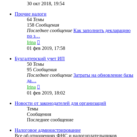
к
30 окт 2018, 19:54
последнему
сообщению
Прочие налоги
64
Темы
158
Сообщения
Последнее сообщение
Как заполнить декларацию
по з…
Перейти
Irina
к
01 фев 2019, 17:58
последнему
сообщению
Бухгалтерский учет ИП
50
Темы
95
Сообщения
Последнее сообщение
Затраты на обновление базы
да…
Перейти
Irina
к
01 фев 2019, 18:02
последнему
сообщению
Новости от законодателей для организаций
Темы
Сообщения
Последнее сообщение
Налоговое администрирование
Все об отношениях ФНС и налогоплательщиков