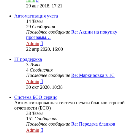
Irina
к
29 авг 2018, 17:21
последнему
сообщению
Автоматизация учета
14
Темы
29
Сообщения
Последнее сообщение
Re: Акции на покупку
программ…
Перейти
Admin
к
22 апр 2020, 16:00
последнему
сообщению
IT-поддержка
3
Темы
4
Сообщения
Последнее сообщение
Re: Маркировка в 1С
Перейти
Admin
к
30 окт 2020, 10:38
последнему
сообщению
Система БСО-сервис
Автоматизированная система печати бланков строгой
отчетности (БСО)
38
Темы
151
Сообщения
Последнее сообщение
Re: Передача бланков
Перейти
Admin