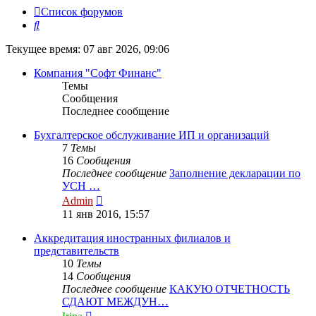
Список форумов
Поиск
Текущее время: 07 авг 2026, 09:06
Компания "Софт Финанс"
Темы
Сообщения
Последнее сообщение
Бухгалтерское обслуживание ИП и организаций
7
Темы
16
Сообщения
Последнее сообщение
Заполнение декларации по
УСН …
Перейти
Admin
к
11 янв 2016, 15:57
последнему
сообщению
Аккредитация иностранных филиалов и
представительств
10
Темы
14
Сообщения
Последнее сообщение
КАКУЮ ОТЧЕТНОСТЬ
СДАЮТ МЕЖДУН…
Перейти