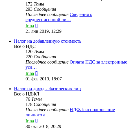
172
Темы
293
Сообщения
Последнее сообщение
Сведения о
среднесписочной чи…
Перейти
Irina
к
21 янв 2019, 12:29
последнему
сообщению
Налог на добавленную стоимость
Все о НДС
120
Темы
220
Сообщения
Последнее сообщение
Оплата НДС за электронные
усл…
Перейти
Irina
к
01 фев 2019, 18:07
последнему
сообщению
Налог на доходы физических лиц
Все о НДФЛ
76
Темы
178
Сообщения
Последнее сообщение
НДФЛ: использование
личного а…
Перейти
Irina
к
30 окт 2018, 20:29