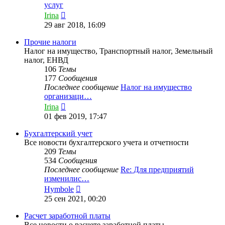
услуг
Перейти
Irina
к
29 авг 2018, 16:09
последнему
сообщению
Прочие налоги
Налог на имущество, Транспортный налог, Земельный
налог, ЕНВД
106
Темы
177
Сообщения
Последнее сообщение
Налог на имущество
организаци…
Перейти
Irina
к
01 фев 2019, 17:47
последнему
сообщению
Бухгалтерский учет
Все новости бухгалтерского учета и отчетности
209
Темы
534
Сообщения
Последнее сообщение
Re: Для предприятий
изменилис…
Перейти
Hymbole
к
25 сен 2021, 00:20
последнему
сообщению
Расчет заработной платы
Все новости о расчете заработной платы