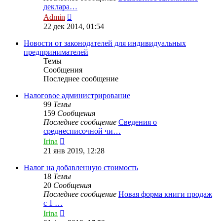
деклара…
Перейти
Admin
к
22 дек 2014, 01:54
последнему
сообщению
Новости от законодателей для индивидуальных
предпринимателей
Темы
Сообщения
Последнее сообщение
Налоговое администрирование
99
Темы
159
Сообщения
Последнее сообщение
Сведения о
среднесписочной чи…
Перейти
Irina
к
21 янв 2019, 12:28
последнему
сообщению
Налог на добавленную стоимость
18
Темы
20
Сообщения
Последнее сообщение
Новая форма книги продаж
с 1 …
Перейти
Irina
к