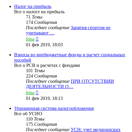
последнему
сообщению
Налог на прибыль
Все о налоге на прибыль
71
Темы
174
Сообщения
Последнее сообщение
Занятия спортом не
учитывают …
Перейти
Irina
к
01 фев 2019, 18:03
последнему
сообщению
Взносы во внебюджетные фонды и расчет социальных
пособий
Все о РСВ и расчетах с фондами
101
Темы
224
Сообщения
Последнее сообщение
ПРИ ОТСУТСТВИИ
ДЕЯТЕЛЬНОСТИ О…
Перейти
Irina
к
01 фев 2019, 18:13
последнему
сообщению
Упрощенная система налогообложения
Все об УСНО
110
Темы
175
Сообщения
Последнее сообщение
УСН: учет медицинских