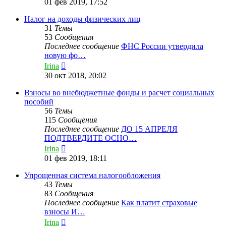
01 фев 2019, 17:52
последнему
сообщению
Налог на доходы физических лиц
31
Темы
53
Сообщения
Последнее сообщение
ФНС России утвердила
новую фо…
Перейти
Irina
к
30 окт 2018, 20:02
последнему
сообщению
Взносы во внебюджетные фонды и расчет социальных
пособий
56
Темы
115
Сообщения
Последнее сообщение
ДО 15 АПРЕЛЯ
ПОДТВЕРДИТЕ ОСНО…
Перейти
Irina
к
01 фев 2019, 18:11
последнему
сообщению
Упрощенная система налогообложения
43
Темы
83
Сообщения
Последнее сообщение
Как платит страховые
взносы И…
Перейти
Irina