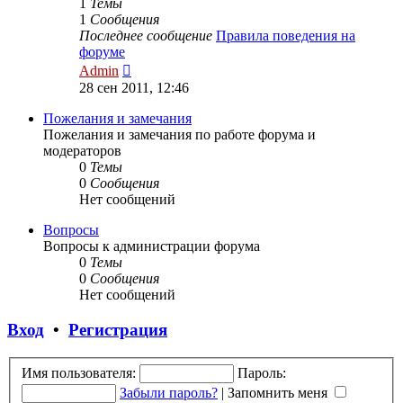
1
Темы
1
Сообщения
Последнее сообщение
Правила поведения на
форуме
Перейти
Admin
к
28 сен 2011, 12:46
последнему
сообщению
Пожелания и замечания
Пожелания и замечания по работе форума и
модераторов
0
Темы
0
Сообщения
Нет сообщений
Вопросы
Вопросы к администрации форума
0
Темы
0
Сообщения
Нет сообщений
Вход
•
Регистрация
Имя пользователя:
Пароль:
Забыли пароль?
|
Запомнить меня