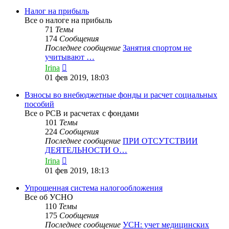
последнему
сообщению
Налог на прибыль
Все о налоге на прибыль
71
Темы
174
Сообщения
Последнее сообщение
Занятия спортом не
учитывают …
Перейти
Irina
к
01 фев 2019, 18:03
последнему
сообщению
Взносы во внебюджетные фонды и расчет социальных
пособий
Все о РСВ и расчетах с фондами
101
Темы
224
Сообщения
Последнее сообщение
ПРИ ОТСУТСТВИИ
ДЕЯТЕЛЬНОСТИ О…
Перейти
Irina
к
01 фев 2019, 18:13
последнему
сообщению
Упрощенная система налогообложения
Все об УСНО
110
Темы
175
Сообщения
Последнее сообщение
УСН: учет медицинских