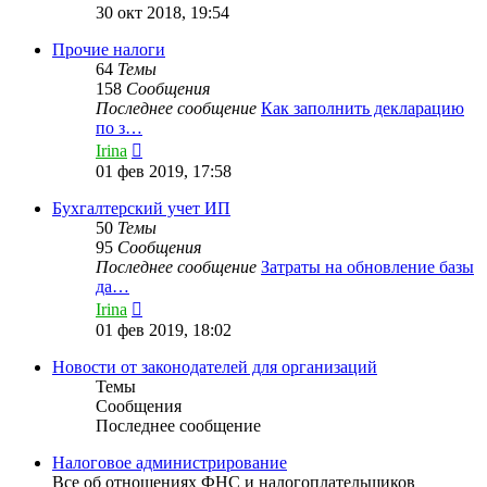
к
30 окт 2018, 19:54
последнему
сообщению
Прочие налоги
64
Темы
158
Сообщения
Последнее сообщение
Как заполнить декларацию
по з…
Перейти
Irina
к
01 фев 2019, 17:58
последнему
сообщению
Бухгалтерский учет ИП
50
Темы
95
Сообщения
Последнее сообщение
Затраты на обновление базы
да…
Перейти
Irina
к
01 фев 2019, 18:02
последнему
сообщению
Новости от законодателей для организаций
Темы
Сообщения
Последнее сообщение
Налоговое администрирование
Все об отношениях ФНС и налогоплательщиков