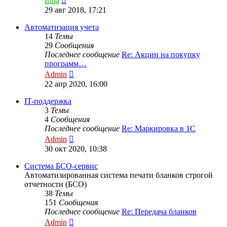
Irina
к
29 авг 2018, 17:21
последнему
сообщению
Автоматизация учета
14
Темы
29
Сообщения
Последнее сообщение
Re: Акции на покупку
программ…
Перейти
Admin
к
22 апр 2020, 16:00
последнему
сообщению
IT-поддержка
3
Темы
4
Сообщения
Последнее сообщение
Re: Маркировка в 1С
Перейти
Admin
к
30 окт 2020, 10:38
последнему
сообщению
Система БСО-сервис
Автоматизированная система печати бланков строгой
отчетности (БСО)
38
Темы
151
Сообщения
Последнее сообщение
Re: Передача бланков
Перейти
Admin