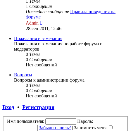
1
Темы
1
Сообщения
Последнее сообщение
Правила поведения на
форуме
Перейти
Admin
к
28 сен 2011, 12:46
последнему
сообщению
Пожелания и замечания
Пожелания и замечания по работе форума и
модераторов
0
Темы
0
Сообщения
Нет сообщений
Вопросы
Вопросы к администрации форума
0
Темы
0
Сообщения
Нет сообщений
Вход
•
Регистрация
Имя пользователя:
Пароль:
Забыли пароль?
|
Запомнить меня