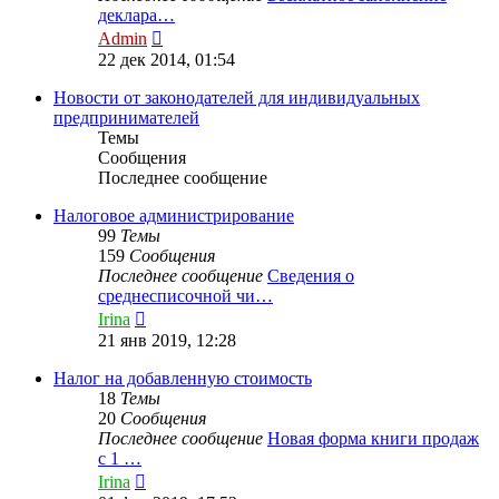
деклара…
Перейти
Admin
к
22 дек 2014, 01:54
последнему
сообщению
Новости от законодателей для индивидуальных
предпринимателей
Темы
Сообщения
Последнее сообщение
Налоговое администрирование
99
Темы
159
Сообщения
Последнее сообщение
Сведения о
среднесписочной чи…
Перейти
Irina
к
21 янв 2019, 12:28
последнему
сообщению
Налог на добавленную стоимость
18
Темы
20
Сообщения
Последнее сообщение
Новая форма книги продаж
с 1 …
Перейти
Irina
к