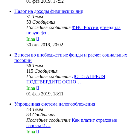
01 фев 2019, 17:52
последнему
сообщению
Налог на доходы физических лиц
31
Темы
53
Сообщения
Последнее сообщение
ФНС России утвердила
новую фо…
Перейти
Irina
к
30 окт 2018, 20:02
последнему
сообщению
Взносы во внебюджетные фонды и расчет социальных
пособий
56
Темы
115
Сообщения
Последнее сообщение
ДО 15 АПРЕЛЯ
ПОДТВЕРДИТЕ ОСНО…
Перейти
Irina
к
01 фев 2019, 18:11
последнему
сообщению
Упрощенная система налогообложения
43
Темы
83
Сообщения
Последнее сообщение
Как платит страховые
взносы И…
Перейти
Irina