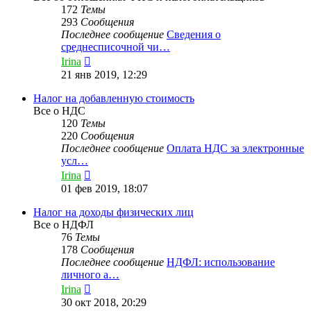
172
Темы
293
Сообщения
Последнее сообщение
Сведения о
среднесписочной чи…
Перейти
Irina
к
21 янв 2019, 12:29
последнему
сообщению
Налог на добавленную стоимость
Все о НДС
120
Темы
220
Сообщения
Последнее сообщение
Оплата НДС за электронные
усл…
Перейти
Irina
к
01 фев 2019, 18:07
последнему
сообщению
Налог на доходы физических лиц
Все о НДФЛ
76
Темы
178
Сообщения
Последнее сообщение
НДФЛ: использование
личного а…
Перейти
Irina
к
30 окт 2018, 20:29