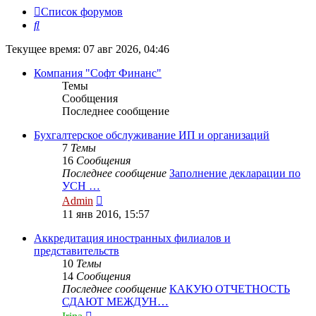
Список форумов
Поиск
Текущее время: 07 авг 2026, 04:46
Компания "Софт Финанс"
Темы
Сообщения
Последнее сообщение
Бухгалтерское обслуживание ИП и организаций
7
Темы
16
Сообщения
Последнее сообщение
Заполнение декларации по
УСН …
Перейти
Admin
к
11 янв 2016, 15:57
последнему
сообщению
Аккредитация иностранных филиалов и
представительств
10
Темы
14
Сообщения
Последнее сообщение
КАКУЮ ОТЧЕТНОСТЬ
СДАЮТ МЕЖДУН…
Перейти