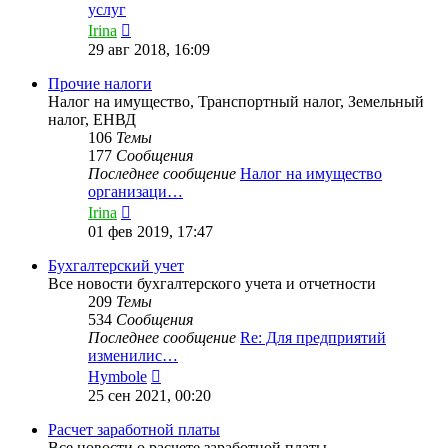
услуг
Перейти
Irina
к
29 авг 2018, 16:09
последнему
сообщению
Прочие налоги
Налог на имущество, Транспортный налог, Земельный
налог, ЕНВД
106
Темы
177
Сообщения
Последнее сообщение
Налог на имущество
организаци…
Перейти
Irina
к
01 фев 2019, 17:47
последнему
сообщению
Бухгалтерский учет
Все новости бухгалтерского учета и отчетности
209
Темы
534
Сообщения
Последнее сообщение
Re: Для предприятий
изменилис…
Перейти
Hymbole
к
25 сен 2021, 00:20
последнему
сообщению
Расчет заработной платы
Все новости о расчете заработной платы