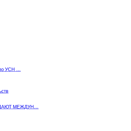
 по УСН …
ьств
СДАЮТ МЕЖДУН…