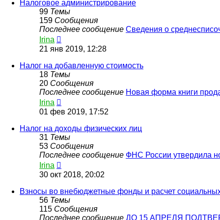
Налоговое администрирование
99
Темы
159
Сообщения
Последнее сообщение
Сведения о среднесписо
Перейти
Irina
к
21 янв 2019, 12:28
последнему
сообщению
Налог на добавленную стоимость
18
Темы
20
Сообщения
Последнее сообщение
Новая форма книги прод
Перейти
Irina
к
01 фев 2019, 17:52
последнему
сообщению
Налог на доходы физических лиц
31
Темы
53
Сообщения
Последнее сообщение
ФНС России утвердила 
Перейти
Irina
к
30 окт 2018, 20:02
последнему
сообщению
Взносы во внебюджетные фонды и расчет социальны
56
Темы
115
Сообщения
Последнее сообщение
ДО 15 АПРЕЛЯ ПОДТВ