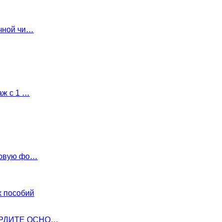
чной чи…
аж с 1 …
новую фо…
х пособий
ЕРДИТЕ ОСНО…