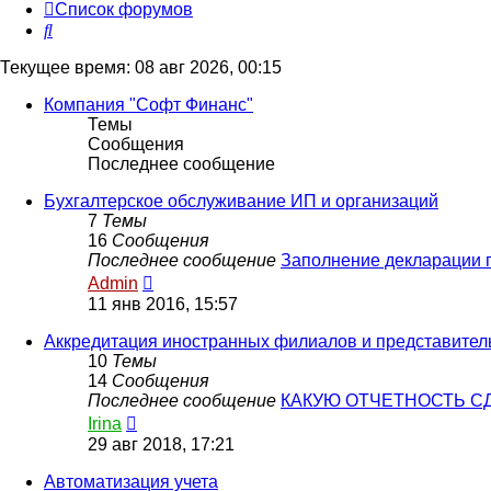
Список форумов
Поиск
Текущее время: 08 авг 2026, 00:15
Компания "Софт Финанс"
Темы
Сообщения
Последнее сообщение
Бухгалтерское обслуживание ИП и организаций
7
Темы
16
Сообщения
Последнее сообщение
Заполнение декларации
Перейти
Admin
к
11 янв 2016, 15:57
последнему
сообщению
Аккредитация иностранных филиалов и представител
10
Темы
14
Сообщения
Последнее сообщение
КАКУЮ ОТЧЕТНОСТЬ 
Перейти
Irina
к
29 авг 2018, 17:21
последнему
сообщению
Автоматизация учета