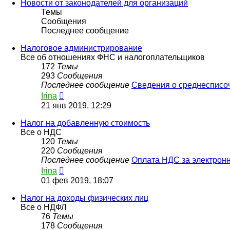
сообщению
Новости от законодателей для организаций
Темы
Сообщения
Последнее сообщение
Налоговое администрирование
Все об отношениях ФНС и налогоплательщиков
172
Темы
293
Сообщения
Последнее сообщение
Сведения о среднесписо
Перейти
Irina
к
21 янв 2019, 12:29
последнему
сообщению
Налог на добавленную стоимость
Все о НДС
120
Темы
220
Сообщения
Последнее сообщение
Оплата НДС за электрон
Перейти
Irina
к
01 фев 2019, 18:07
последнему
сообщению
Налог на доходы физических лиц
Все о НДФЛ
76
Темы
178
Сообщения