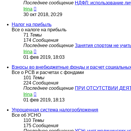
Последнее сообщение
НДФЛ: использование ли
Перейти
Irina
к
30 окт 2018, 20:29
последнему
сообщению
Налог на прибыль
Все о налоге на прибыль
71
Темы
174
Сообщения
Последнее сообщение
Занятия спортом не учи
Перейти
Irina
к
01 фев 2019, 18:03
последнему
сообщению
Взносы во внебюджетные фонды и расчет социальны
Все о РСВ и расчетах с фондами
101
Темы
224
Сообщения
Последнее сообщение
ПРИ ОТСУТСТВИИ ДЕЯ
Перейти
Irina
к
01 фев 2019, 18:13
последнему
сообщению
Упрощенная система налогообложения
Все об УСНО
110
Темы
175
Сообщения
Последнее сообщение
УСН: учет медицинских у