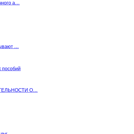
чного а…
тывают …
х пособий
ТЕЛЬНОСТИ О…
слуг