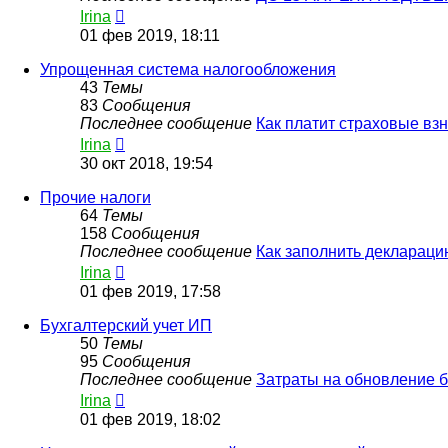
Перейти
Irina
к
01 фев 2019, 18:11
последнему
сообщению
Упрощенная система налогообложения
43
Темы
83
Сообщения
Последнее сообщение
Как платит страховые в
Перейти
Irina
к
30 окт 2018, 19:54
последнему
сообщению
Прочие налоги
64
Темы
158
Сообщения
Последнее сообщение
Как заполнить деклараци
Перейти
Irina
к
01 фев 2019, 17:58
последнему
сообщению
Бухгалтерский учет ИП
50
Темы
95
Сообщения
Последнее сообщение
Затраты на обновление 
Перейти
Irina
к
01 фев 2019, 18:02
последнему