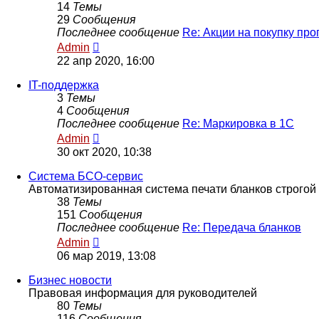
14
Темы
29
Сообщения
Последнее сообщение
Re: Акции на покупку пр
Перейти
Admin
к
22 апр 2020, 16:00
последнему
сообщению
IT-поддержка
3
Темы
4
Сообщения
Последнее сообщение
Re: Маркировка в 1С
Перейти
Admin
к
30 окт 2020, 10:38
последнему
сообщению
Система БСО-сервис
Автоматизированная система печати бланков строгой 
38
Темы
151
Сообщения
Последнее сообщение
Re: Передача бланков
Перейти
Admin
к
06 мар 2019, 13:08
последнему
сообщению
Бизнес новости
Правовая информация для руководителей
80
Темы
116
Сообщения