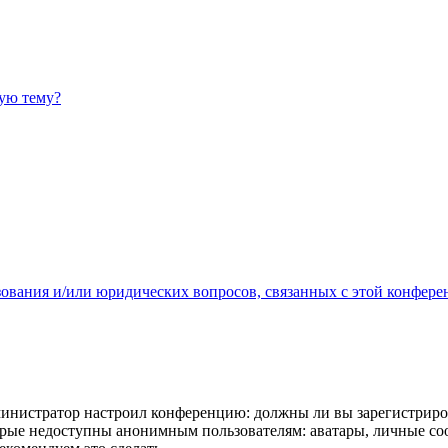
ную тему?
зования и/или юридических вопросов, связанных с этой конфере
администратор настроил конференцию: должны ли вы зарегистриро
рые недоступны анонимным пользователям: аватары, личные сообщ