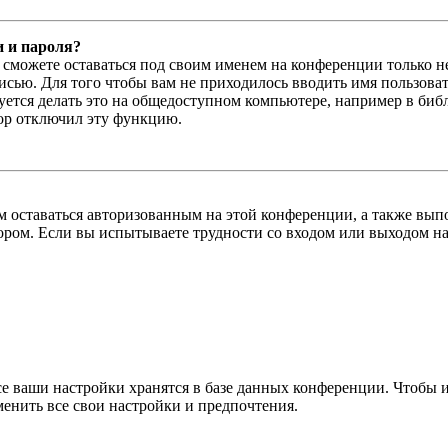
и и пароля?
ы сможете оставаться под своим именем на конференции только н
писью. Для того чтобы вам не приходилось вводить имя пользова
тся делать это на общедоступном компьютере, например в библи
тор отключил эту функцию.
вам оставаться авторизованным на этой конференции, а также в
ром. Если вы испытываете трудности со входом или выходом на
се ваши настройки хранятся в базе данных конференции. Чтобы 
менить все свои настройки и предпочтения.