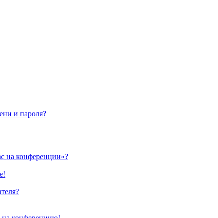
ени и пароля?
ас на конференции»?
е!
ателя?
и на конференцию!