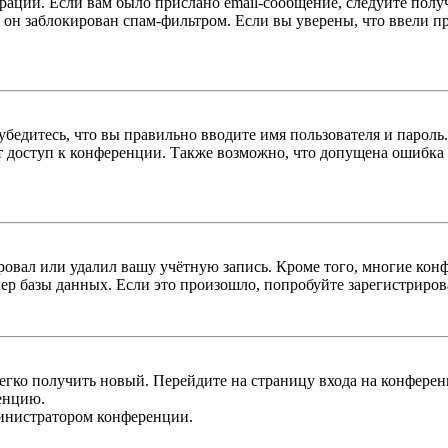
трации. Если вам было прислано email-сообщение, следуйте пол
 он заблокирован спам-фильтром. Если вы уверены, что ввели пр
бедитесь, что вы правильно вводите имя пользователя и пароль
ыт доступ к конференции. Также возможно, что допущена ошибка
овал или удалил вашу учётную запись. Кроме того, многие кон
р базы данных. Если это произошло, попробуйте зарегистрироват
легко получить новый. Перейдите на страницу входа на конфер
енцию.
министратором конференции.