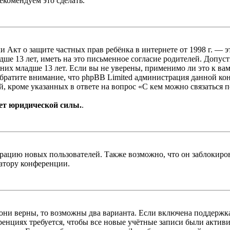
екомендуем это сделать.
, или Акт о защите частных прав ребёнка в интернете от 1998 г.
е 13 лет, иметь на это письменное согласие родителей. Допус
х младше 13 лет. Если вы не уверены, применимо ли это к вам
Обратите внимание, что phpBB Limited администрация данной к
, кроме указанных в ответе на вопрос «С кем можно связаться 
ет юридической силы.
.
цию новых пользователей. Также возможно, что он заблокирова
ратору конференции.
 они верны, то возможны два варианта. Если включена поддержка
енциях требуется, чтобы все новые учётные записи были актив