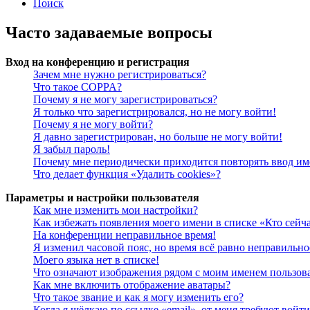
Поиск
Часто задаваемые вопросы
Вход на конференцию и регистрация
Зачем мне нужно регистрироваться?
Что такое COPPA?
Почему я не могу зарегистрироваться?
Я только что зарегистрировался, но не могу войти!
Почему я не могу войти?
Я давно зарегистрирован, но больше не могу войти!
Я забыл пароль!
Почему мне периодически приходится повторять ввод им
Что делает функция «Удалить cookies»?
Параметры и настройки пользователя
Как мне изменить мои настройки?
Как избежать появления моего имени в списке «Кто сейч
На конференции неправильное время!
Я изменил часовой пояс, но время всё равно неправильно
Моего языка нет в списке!
Что означают изображения рядом с моим именем пользов
Как мне включить отображение аватары?
Что такое звание и как я могу изменить его?
Когда я щёлкаю по ссылке «email», от меня требуют войт